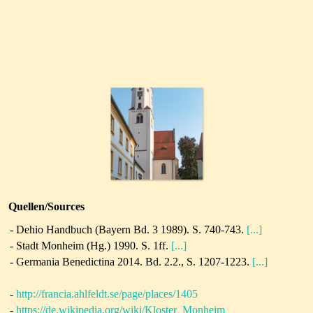
Quellen/Sources
-
Dehio Handbuch (Bayern Bd. 3 1989). S. 740-743.
[...]
-
Stadt Monheim (Hg.) 1990. S. 1ff.
[...]
-
Germania Benedictina 2014.
Bd. 2.2., S. 1207-1223.
[...]
-
http://francia.ahlfeldt.se/page/places/1405
-
https://de.wikipedia.org/wiki/Kloster_Monheim