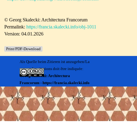
© Georg Skalecki: Architectura Francorum
Permalink:
https://francia.skalecki.info/obj-1011
Version: 04.01.2026
Print/PDF-Download
Als Quelle beim Zitieren ist anzugeben/La
source des citations doit être indiquée:
Georg Skalecki: Architectura
Francorum - https://francia.skalecki.info
Zurück zum Seiteninhalt
Kontakt/Me contacter:
Francia@skalecki.info