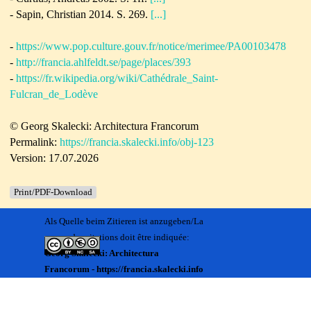
- Sapin, Christian 2014. S. 269.
[...]
-
https://www.pop.culture.gouv.fr/notice/merimee/PA00103478
-
http://francia.ahlfeldt.se/page/places/393
-
https://fr.wikipedia.org/wiki/Cathédrale_Saint-
Fulcran_de_Lodève
© Georg Skalecki: Architectura Francorum
Permalink:
https://francia.skalecki.info/obj-123
Version: 17.07.2026
Print/PDF-Download
Als Quelle beim Zitieren ist anzugeben/La
source des citations doit être indiquée:
Georg Skalecki: Architectura
Francorum - https://francia.skalecki.info
Zurück zum Seiteninhalt
Kontakt/Me contacter:
Francia@skalecki.info