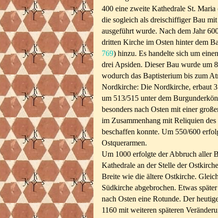
400 eine zweite Kathedrale St. Maria 
die sogleich als dreischiffiger Bau m
ausgeführt wurde. Nach dem Jahr 60
dritten Kirche im Osten hinter dem Bap
769
) hinzu. Es handelte sich um eine
drei Apsiden. Dieser Bau wurde um 8
wodurch das Baptisterium bis zum At
Nordkirche: Die Nordkirche, erbaut 3
um 513/515 unter dem Burgunderkön
besonders nach Osten mit einer große
im Zusammenhang mit Reliquien des h
beschaffen konnte. Um 550/600 erfol
Ostquerarmen.
Um 1000 erfolgte der Abbruch aller 
Kathedrale an der Stelle der Ostkirch
Breite wie die ältere Ostkirche. Glei
Südkirche abgebrochen. Etwas später 
nach Osten eine Rotunde. Der heutig
1160 mit weiteren späteren Veränder