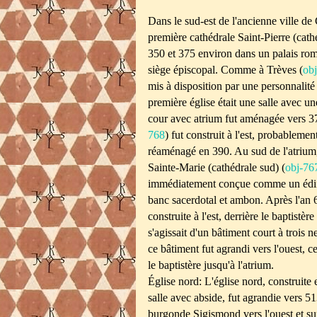
Dans le sud-est de l'ancienne ville de
première cathédrale Saint-Pierre (cathé
350 et 375 environ dans un palais roma
siège épiscopal. Comme à Trèves (
ob
mis à disposition par une personnalité 
première église était une salle avec un
cour avec atrium fut aménagée vers 37
768
) fut construit à l'est, probablemen
réaménagé en 390. Au sud de l'atrium
Sainte-Marie (cathédrale sud) (
obj-76
immédiatement conçue comme un édific
banc sacerdotal et ambon. Après l'an 6
construite à l'est, derrière le baptistère
s'agissait d'un bâtiment court à trois n
ce bâtiment fut agrandi vers l'ouest, c
le baptistère jusqu'à l'atrium.
Église nord: L'église nord, construite
salle avec abside, fut agrandie vers 5
burgonde Sigismond vers l'ouest et sur