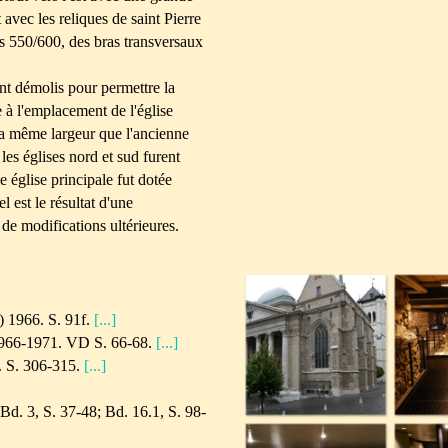
avec les reliques de saint Pierre
rs 550/600, des bras transversaux
ent démolis pour permettre la
 à l'emplacement de l'église
la même largeur que l'ancienne
les églises nord et sud furent
 église principale fut dotée
l est le résultat d'une
e modifications ultérieures.
) 1966. S. 91f.
[...]
 1966-1971. VD S. 66-68.
[...]
. S. 306-315.
[...]
d. 3, S. 37-48; Bd. 16.1, S. 98-