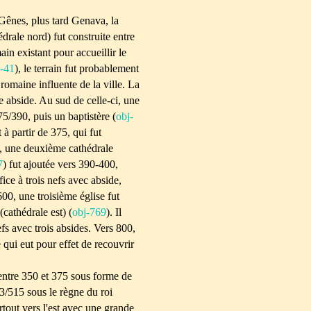
 Gênes, plus tard Genava, la
drale nord) fut construite entre
in existant pour accueillir le
j-41
), le terrain fut probablement
romaine influente de la ville. La
e abside. Au sud de celle-ci, une
5/390, puis un baptistère (
obj-
t à partir de 375, qui fut
, une deuxième cathédrale
7
) fut ajoutée vers 390-400,
e à trois nefs avec abside,
00, une troisième église fut
 (cathédrale est) (
obj-769
). Il
efs avec trois absides. Vers 800,
e qui eut pour effet de recouvrir
 entre 350 et 375 sous forme de
13/515 sous le règne du roi
tout vers l'est avec une grande