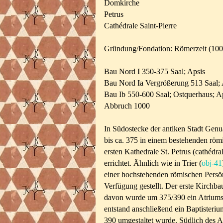
Domkirche
Petrus
Cathédrale Saint-Pierre
Gründung/Fondation: Römerzeit (100
Bau Nord I 350-375 Saal; Apsis
Bau Nord Ia Vergrößerung 513 Saal; 
Bau Ib 550-600 Saal; Ostquerhaus; A
Abbruch 1000
In Südostecke der antiken Stadt Genu
bis ca. 375 in einem bestehenden römi
ersten Kathedrale St. Petrus (cathédra
errichtet. Ähnlich wie in Trier (
obj-41
einer hochstehenden römischen Persönl
Verfügung gestellt. Der erste Kirchba
davon wurde um 375/390 ein Atriumsh
entstand anschließend ein Baptisteriu
390 umgestaltet wurde. Südlich des 