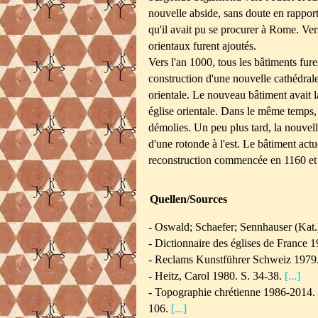
nouvelle abside, sans doute en rapport 
qu'il avait pu se procurer à Rome. Ve
orientaux furent ajoutés.
Vers l'an 1000, tous les bâtiments fur
construction d'une nouvelle cathédrale
orientale. Le nouveau bâtiment avait 
église orientale. Dans le même temps, 
démolies. Un peu plus tard, la nouvelle
d'une rotonde à l'est. Le bâtiment actue
reconstruction commencée en 1160 et d
Quellen/Sources
- Oswald; Schaefer; Sennhauser (Kat.
- Dictionnaire des églises de France
- Reclams Kunstführer Schweiz 1979
- Heitz, Carol 1980. S. 34-38.
[...]
- Topographie chrétienne 1986-2014. B
106.
[...]