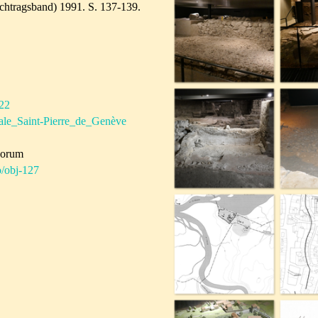
chtragsband) 1991. S. 137-139.
/22
drale_Saint-Pierre_de_Genève
corum
fo/obj-127