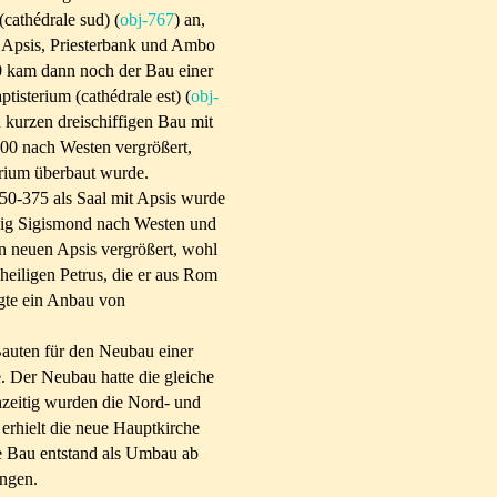
(cathédrale sud) (
obj-767
) an,
it Apsis, Priesterbank und Ambo
0 kam dann noch der Bau einer
tisterium (cathédrale est) (
obj-
n kurzen dreischiffigen Bau mit
00 nach Westen vergrößert,
rium überbaut wurde.
50-375 als Saal mit Apsis wurde
ig Sigismond nach Westen und
n neuen Apsis vergrößert, wohl
eiligen Petrus, die er aus Rom
gte ein Anbau von
Bauten für den Neubau einer
e. Der Neubau hatte die gleiche
chzeitig wurden die Nord- und
erhielt die neue Hauptkirche
e Bau entstand als Umbau ab
ungen.