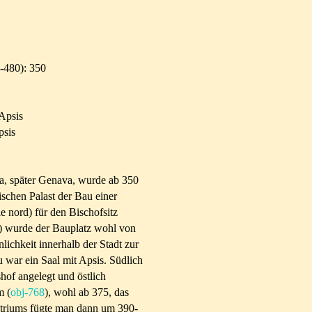
-480): 350
Apsis
psis
a, später Genava, wurde ab 350
schen Palast der Bau einer
le nord) für den Bischofsitz
) wurde der Bauplatz wohl von
ichkeit innerhalb der Stadt zur
u war ein Saal mit Apsis. Südlich
of angelegt und östlich
m (
obj-768
), wohl ab 375, das
Atriums fügte man dann um 390-