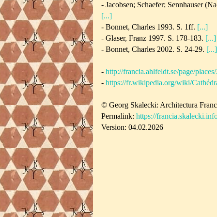
- Jacobsen; Schaefer; Sennhauser (Na
[...]
- Bonnet, Charles 1993. S. 1ff.
[...]
-
Glaser, Franz 1997. S. 178-183.
[...]
-
Bonnet, Charles 2002. S. 24-29.
[...]
-
http://francia.ahlfeldt.se/page/places
-
https://fr.wikipedia.org/wiki/Cathé
© Georg Skalecki: Architectura Fran
Permalink:
https://francia.skalecki.in
Version: 04.02.2026