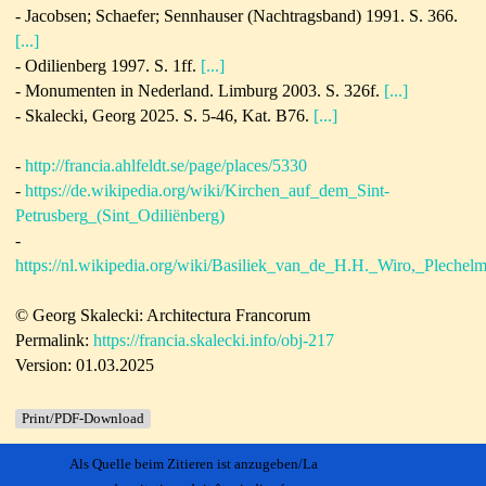
- Jacobsen; Schaefer; Sennhauser (Nachtragsband) 1991. S. 366.
[...]
- Odilienberg 1997. S. 1ff.
[...]
- Monumenten in Nederland. Limburg 2003. S. 326f.
[...]
- Skalecki, Georg 2025. S. 5-46, Kat. B76.
[...]
-
http://francia.ahlfeldt.se/page/places/5330
-
https://de.wikipedia.org/wiki/Kirchen_auf_dem_Sint-
Petrusberg_(Sint_Odiliënberg)
-
https://nl.wikipedia.org/wiki/Basiliek_van_de_H.H._Wiro,_Pleche
© Georg Skalecki: Architectura Francorum
Permalink:
https://francia.skalecki.info/obj-217
Version: 01.03.2025
Print/PDF-Download
Als Quelle beim Zitieren ist anzugeben/La