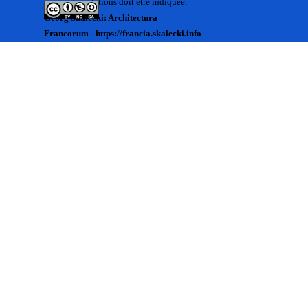
source des citations doit être indiquée:
Georg Skalecki: Architectura
Francorum - https://francia.skalecki.info
Zurück zum Seiteninhalt
Kontakt/Me contacter:
Francia@skalecki.info