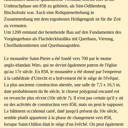
Umbruchphase um 858 zu gehören, als Sint-Odilienberg
Bischofssitz war. Auch eine Reliquienerhebung in
Zusammenhang mit dem ergrabenen Heiligengrab ist für die Zeit
zu vermuten.
Um 1200 entstand der bestehende Bau auf den Fundamenten des
Vorgängerbaus als Flachdeckbasilika mit Querhaus, Vierung,
Chorflankentürmen und Querhausapsiden.
Le monastère Saint-Pierre a été fondé vers 700 par le moine
anglo-irlandais Wiro, qui ne devint également patron de l'église
qu'au 17e siècle. En 858, le monastère a été donné par l'empereur
à la cathédrale d'Utrecht et a brièvement été le siège de l'évêque.
La plus ancienne construction attestée, une salle de 7,5 x 16,5 m,
date probablement du 8e siècle, le choeur polygonal encastré est
en revanche plus récent (10e siècle ?). Il n'est pas certain qu'il y ait
eu des activités de construction vers 858, mais on peut le supposer.
Le bâtiment occidental carré, daté jusqu'à présent du 10e siècle,
semble plutôt appartenir à la phase de changement vers 858,
lorsque Saint-Odilon était le siège d'un évêché. On peut également