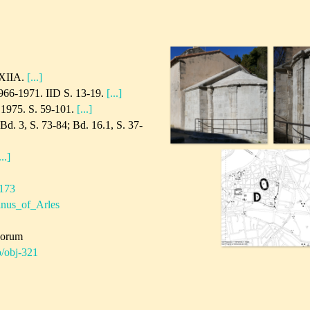
 XIIA.
[...]
1966-1971. IID S. 13-19.
[...]
 1975. S. 59-101.
[...]
d. 3, S. 73-84; Bd. 16.1, S. 37-
...]
/173
ianus_of_Arles
corum
fo/obj-321