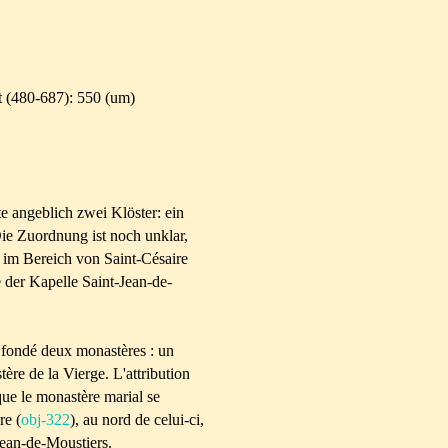
 (480-687): 550 (um)
e angeblich zwei Klöster: ein
Die Zuordnung ist noch unklar,
 im Bereich von Saint-Césaire
e der Kapelle Saint-Jean-de-
 fondé deux monastères : un
ère de la Vierge. L'attribution
 que le monastère marial se
re (
obj-322
), au nord de celui-ci,
Jean-de-Moustiers.