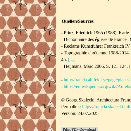
Quellen/Sources
- Prinz, Friedrich 1965 (1988). Karte
- Dictionnaire des églises de France 
- Reclams Kunstführer Frankreich IV
- Topographie chrétienne 1986-2014. B
45.
[...]
- Heijmans, Marc 2006. S. 121-124.
[
-
http://francia.ahlfeldt.se/page/places
-
https://en.wikipedia.org/wiki/Aurel
© Georg Skalecki: Architectura Fran
Permalink:
https://francia.skalecki.in
Version: 24.07.2025
Print/PDF-Download