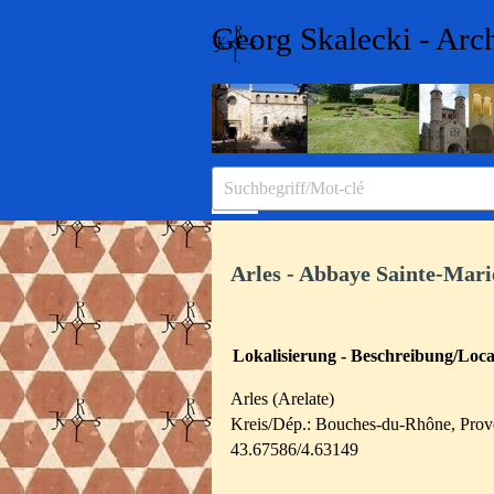
Direkt zum Seiteninhalt
Georg Skalecki - Arc
Menü überspringen
Arles - Abbaye Sainte-Mari
Lokalisierung - Beschreibung/Local
Arles (Arelate)
Kreis/Dép.: Bouches-du-Rhône, Prov
43.67586/4.63149