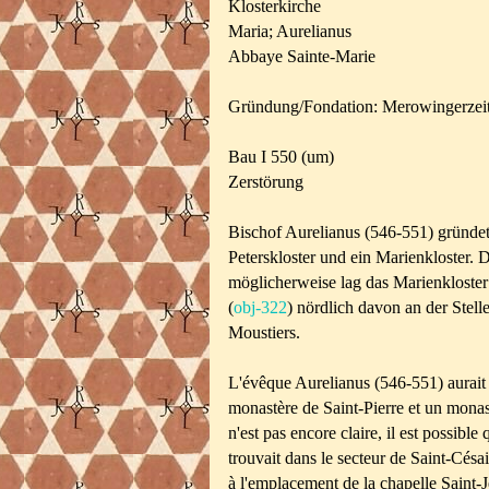
Klosterkirche
Maria; Aurelianus
Abbaye Sainte-Marie
Gründung/Fondation: Merowingerzeit
Bau I 550 (um)
Zerstörung
Bischof Aurelianus (546-551) gründet
Peterskloster und ein Marienkloster. 
möglicherweise lag das Marienkloster
(
obj-322
) nördlich davon an der Stell
Moustiers.
L'évêque Aurelianus (546-551) aurait
monastère de Saint-Pierre et un monast
n'est pas encore claire, il est possible
trouvait dans le secteur de Saint-Césai
à l'emplacement de la chapelle Saint-