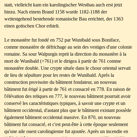
statt, vielleicht kam ein karolingischer Westbau auch erst jetzt
hinzu. Nach einem Brand 1158 wurde 1182-1188 der
weitestgehend bestehende romanische Bau errichtet, der 1363
einen gotischen Chor erhielt.
Le monastère fut fondé en 752 par Wunibald sous Boniface,
comme monastère de défrichage au sein des vestiges d'une colonie
romaine. Sa sour Walpurgis reprit la direction du monastère à la
mort de Wunibald (+761) et le dirigea à partir de 761 comme
monastère double. Une crypte située dans le chour oriental servait
de lieu de sépulture pour les restes de Wunibald. Après la
construction provisoire du bâtiment fondateur, un nouveau
bâtiment fut érigé à partir de 761 et consacré en 778. En raison de
l'élévation des reliques en 777, le nouveau bâtiment pourrait avoir
conservé les caractéristiques typiques, à savoir une crypte et un
bâtiment occidental, d'autant plus que le bâtiment existant possède
également bâtiment occidental massive. En 870, un nouveau
bâtiment fut consacré, et c'est peut-être à cette époque seulement
qu'une aile ouest carolingienne fut ajoutée. Après un incendie en