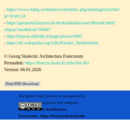
-
https://www.hdbg.eu/kloster/web/index.php/detail/geschichte?
id=KS0134
-
https://geoportal.bayern.de/denkmalatlas/searchResult.html?
objtyp=bau&koid=94947
-
http://francia.ahlfeldt.se/page/places/4495
-
https://de.wikipedia.org/wiki/Kloster_Heidenheim
© Georg Skalecki: Architectura Francorum
Permalink:
https://francia.skalecki.info/obj-361
Version: 06.01.2026
Print/PDF-Download
Als Quelle beim Zitieren ist anzugeben/La
source des citations doit être indiquée:
Georg Skalecki: Architectura
Francorum - https://francia.skalecki.info
Zurück zum Seiteninhalt
Kontakt/Me contacter:
Francia@skalecki.info