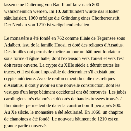
lassen eine Datierung von Bau II auf kurz nach 800
wahrscheinlich werden. Im 10. Jahrhundert wurde das Kloster
säkularisiert. 1060 erfolgte die Gründung eines Chorherrenstift.
Der Neubau von 1210 ist weitgehend erhalten.
Le monastère a été fondé en 762 comme filiale de Tegernsee sous
Adalbert, issu de la famille Huosi, et doté des reliques d'Arsatius.
Des fouilles ont permis de mettre au jour un bâtiment fondateur
sous forme d'église-halle, dont l'extension vers l'ouest et vers l'est
doit rester ouverte. La crypte du XIIIe siècle a détruit toutes les
traces, et il est donc impossible de déterminer s'il existait une
crypte antérieure. Avec le renforcement du culte des reliques
d'Arsatius, il doit y avoir eu une nouvelle construction, dont les
vestiges d'un large bâtiment occidental ont été retrouvés. Les jubés
carolingiens très élaborés et décorés de bandes tressées trouvés à
Ilmmünster permettent de dater la construction II peu après 800.
Au Xe siècle, le monastère a été sécularisé. En 1060, un chapitre
de chanoines a été fondé. Le nouveau bâtiment de 1210 est en
grande partie conservé.