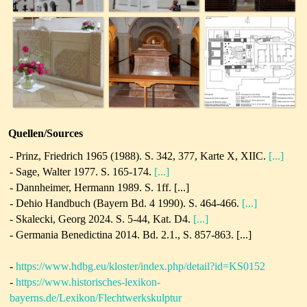
Quellen/Sources
- Prinz, Friedrich 1965 (1988). S. 342, 377, Karte X, XIIC.
[...]
- Sage, Walter 1977. S. 165-174.
[...]
-
Dannheimer, Hermann 1989. S. 1ff. [...]
- Dehio Handbuch (Bayern Bd. 4 1990). S. 464-466.
[...]
- Skalecki, Georg 2024. S. 5-44, Kat. D4.
[...]
-
Germania Benedictina 2014.
Bd. 2.1., S. 857-863. [...]
-
https://www.hdbg.eu/kloster/index.php/detail?id=KS0152
-
https://www.historisches-lexikon-
bayerns.de/Lexikon/Flechtwerkskulptur