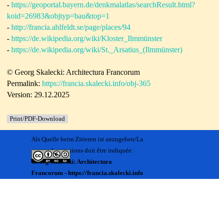
-
https://geoportal.bayern.de/denkmalatlas/searchResult.html?
koid=26983&objtyp=bau&top=1
-
http://francia.ahlfeldt.se/page/places/94
-
https://de.wikipedia.org/wiki/Kloster_Ilmmünster
-
https://de.wikipedia.org/wiki/St._Arsatius_(Ilmmünster)
© Georg Skalecki: Architectura Francorum
Permalink:
https://francia.skalecki.info/obj-365
Version: 29.12.2025
Print/PDF-Download
Als Quelle beim Zitieren ist anzugeben/La
source des citations doit être indiquée:
Georg Skalecki: Architectura
Francorum - https://francia.skalecki.info
Zurück zum Seiteninhalt
Kontakt/Me contacter:
Francia@skalecki.info