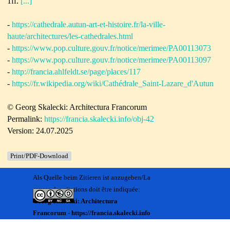
1ff.
[...]
-
https://cathedrale.autun-art-et-histoire.fr/la-ville-
haute/architectures/les-cathedrales.html
-
https://www.pop.culture.gouv.fr/notice/merimee/PA00113073
-
https://www.pop.culture.gouv.fr/notice/merimee/PA00113097
-
http://francia.ahlfeldt.se/page/places/117
-
https://fr.wikipedia.org/wiki/Cathédrale_Saint-Lazare_d'Autun
© Georg Skalecki: Architectura Francorum
Permalink:
https://francia.skalecki.info/obj-42
Version: 24.07.2025
Print/PDF-Download
Als Quelle beim Zitieren ist anzugeben/La
source des citations doit être indiquée:
Georg Skalecki: Architectura
Francorum - https://francia.skalecki.info
Zurück zum Seiteninhalt
Kontakt/Me contacter: