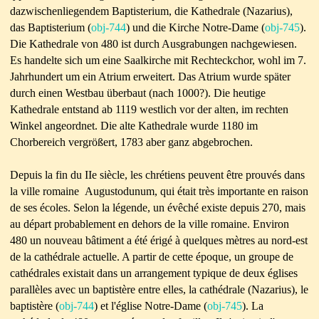
dazwischenliegendem Baptisterium, die Kathedrale (Nazarius),
das
Baptisterium (
obj-744
) und die Kirche Notre-Dame (
obj-745
).
Die Kathedrale von 480 ist durch Ausgrabungen nachgewiesen.
Es handelte sich um eine Saalkirche mit Rechteckchor, wohl im 7.
Jahrhundert um ein Atrium erweitert.
Das Atrium wurde später
durch einen Westbau überbaut (nach 1000?).
Die heutige
Kathedrale entstand ab 1119 westlich vor der alten, im rechten
Winkel angeordnet. Die alte Kathedrale wurde 1180 im
Chorbereich vergrößert, 1783 aber
ganz abgebrochen.
Depuis la fin du IIe siècle, les chrétiens peuvent être prouvés dans
la ville romaine Augustodunum, qui était très importante en raison
de ses écoles. Selon la
légende, un évêché existe depuis 270, mais
au départ probablement en dehors de la ville romaine. Environ
480 un nouveau bâtiment a été érigé à quelques mètres au
nord-est
de la cathédrale actuelle. A partir de cette époque, un groupe de
cathédrales existait dans un arrangement typique de deux églises
parallèles avec un
baptistère entre elles, la cathédrale (Nazarius), le
baptistère (
obj-744
) et l'église Notre-Dame (
obj-745
).
La