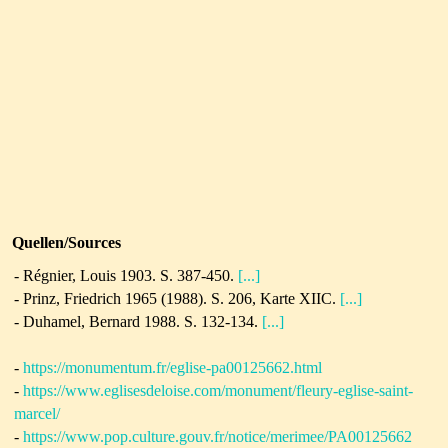
Quellen/Sources
-
Régnier, Louis 1903. S. 387-450.
[...]
- Prinz, Friedrich 1965 (1988). S. 206, Karte XIIC.
[...]
-
Duhamel, Bernard 1988. S. 132-134.
[...]
-
https://monumentum.fr/eglise-pa00125662.html
-
https://www.eglisesdeloise.com/monument/fleury-eglise-saint-
marcel/
-
https://www.pop.culture.gouv.fr/notice/merimee/PA00125662