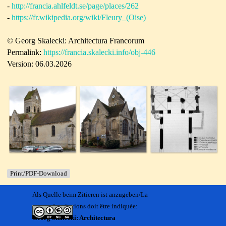
-
http://francia.ahlfeldt.se/page/places/262
-
https://fr.wikipedia.org/wiki/Fleury_(Oise)
© Georg Skalecki: Architectura Francorum
Permalink:
https://francia.skalecki.info/obj-446
Version: 06.03.2026
Print/PDF-Download
Als Quelle beim Zitieren ist anzugeben/La
source des citations doit être indiquée:
Georg Skalecki: Architectura