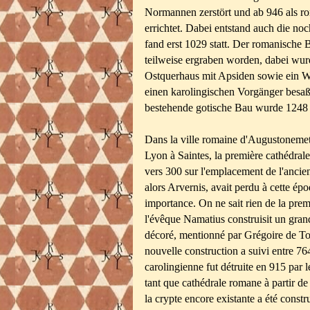
Normannen zerstört und ab 946 als r
errichtet. Dabei entstand auch die no
fand erst 1029 statt. Der romanische 
teilweise ergraben worden, dabei wur
Ostquerhaus mit Apsiden sowie ein Wes
einen karolingischen Vorgänger besaß,
bestehende gotische Bau wurde 1248
Dans la ville romaine d'Augustonemetu
Lyon à Saintes, la première cathédrale
vers 300 sur l'emplacement de l'ancien
alors Arvernis, avait perdu à cette ép
importance. On ne sait rien de la prem
l'évêque Namatius construisit un grand
décoré, mentionné par Grégoire de Tou
nouvelle construction a suivi entre 76
carolingienne fut détruite en 915 par 
tant que cathédrale romane à partir de
la crypte encore existante a été constr