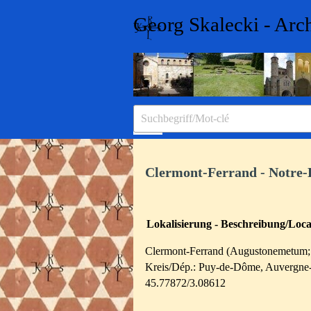
Direkt zum Seiteninhalt
Georg Skalecki - Arc
Menü überspringen
Clermont-Ferrand - Notre
Lokalisierung - Beschreibung/Local
Clermont-Ferrand (Augustonemetum; 
Kreis/Dép.: Puy-de-Dôme, Auvergne
45.77872/3.08612