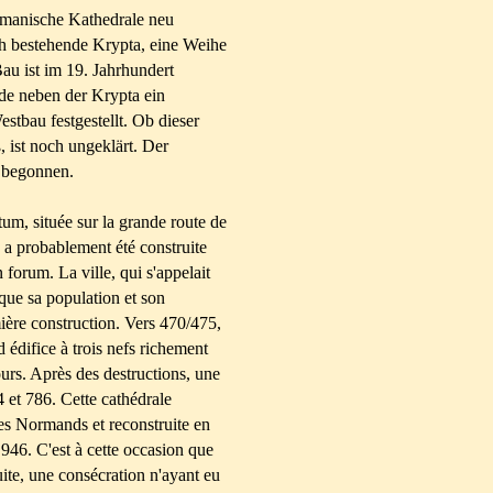
omanische Kathedrale neu
ch bestehende Krypta, eine Weihe
Bau ist im 19. Jahrhundert
de neben der Krypta ein
tbau festgestellt. Ob dieser
 ist noch ungeklärt. Der
 begonnen.
m, située sur la grande route de
 a probablement été construite
 forum. La ville, qui s'appelait
oque sa population et son
ière construction. Vers 470/475,
 édifice à trois nefs richement
rs. Après des destructions, une
4 et 786. Cette cathédrale
les Normands et reconstruite en
 946. C'est à cette occasion que
uite, une consécration n'ayant eu