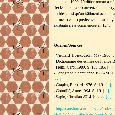
lieu qu'en 1029. L'édifice roman a été
siècle, et l'on a découvert, outre la cr
absides ainsi qu'un bâtiment occidenta
dernier a eu un prédécesseur caroling
existante a été commencée en 1248.
Quellen/Sources
- Vieillard-Troïekouroff, May 1960. 
- Dictionnaire des églises de France 
- Heitz, Carol 1980. S. 183-185.
[...]
- Topographie chrétienne 1986-2014. B
86.
[...]
- Craplet, Bernard 1976. S. 1ff.
[...]
-
Courtillé, Anne 1994. S. 1ff.
[...]
- Sapin, Christian 2014. S. 233.
[...]
-
http://care.huma-num.fr/care/ind
FERRAND,_cathédrale_Saint-Vital-S