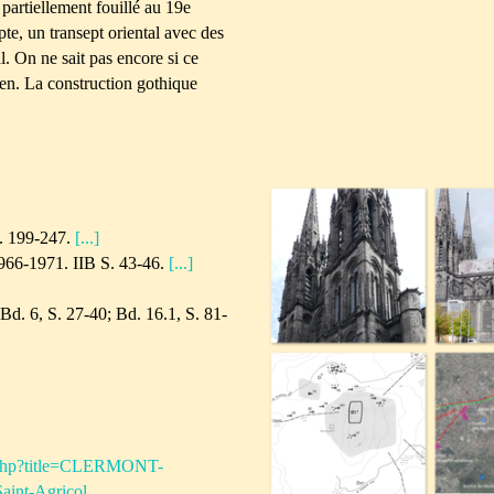
 partiellement fouillé au 19e
ypte, un transept oriental avec des
l. On ne sait pas encore si ce
ien. La construction gothique
S. 199-247.
[...]
1966-1971. IIB S. 43-46.
[...]
d. 6, S. 27-40; Bd. 16.1, S. 81-
ex.php?title=CLERMONT-
aint-Agricol