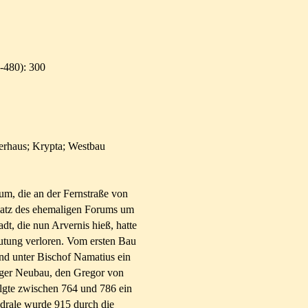
-480): 300
uerhaus; Krypta; Westbau
m, die an der Fernstraße von
Platz des ehemaligen Forums um
dt, die nun Arvernis hieß, hatte
utung verloren. Vom ersten Bau
and unter Bischof Namatius ein
figer Neubau, den Gregor von
lgte zwischen 764 und 786 ein
drale wurde 915 durch die