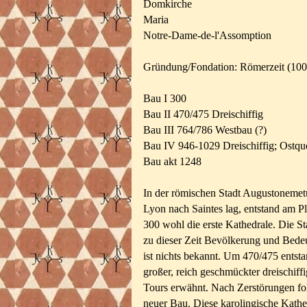
Domkirche
Maria
Notre-Dame-de-l'Assomption
Gründung/Fondation: Römerzeit (100
Bau I 300
Bau II 470/475 Dreischiffig
Bau III 764/786 Westbau (?)
Bau IV 946-1029
Dreischiffig; Ostq
Bau akt 1248
In der römischen Stadt Augustonemetu
Lyon nach Saintes lag, entstand am 
300 wohl die erste Kathedrale. Die Sta
zu dieser Zeit Bevölkerung und Bede
ist nichts bekannt. Um 470/475 entst
großer, reich geschmückter dreischif
Tours erwähnt. Nach Zerstörungen fo
neuer Bau. Diese karolingische Kathe