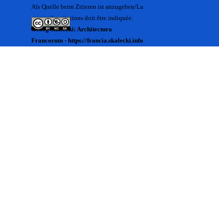
Als Quelle beim Zitieren ist anzugeben/La
source des citations doit être indiquée:
Georg Skalecki: Architectura
Francorum - https://francia.skalecki.info
Zurück zum Seiteninhalt
Kontakt/Me contacter:
Francia@skalecki.info