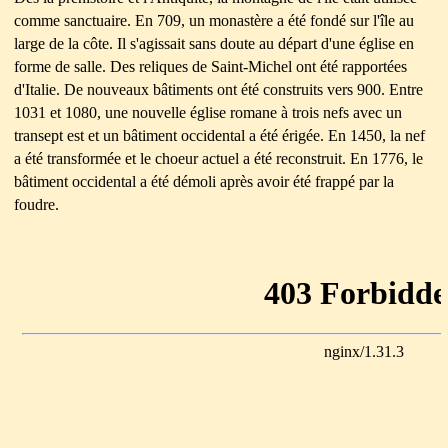
comme sanctuaire. En 709, un monastère a été fondé sur l'île au
large de la côte. Il s'agissait sans doute au départ d'une église en
forme de salle. Des reliques de Saint-Michel ont été rapportées
d'Italie. De nouveaux bâtiments ont été construits vers 900. Entre
1031 et 1080, une nouvelle
église romane à trois nefs avec un
transept est et un bâtiment occidental a été érigée. En 1450, la nef
a été transformée et le choeur actuel a été reconstruit. En 1776, le
bâtiment occidental a été démoli après avoir été frappé par la
foudre.