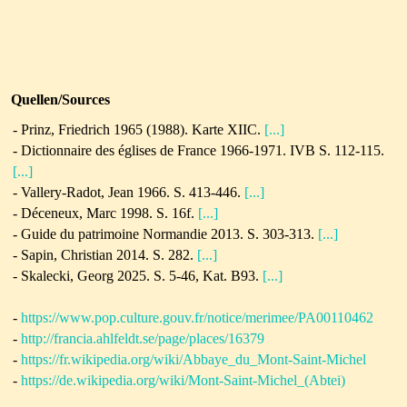
Quellen/Sources
- Prinz, Friedrich 1965 (1988). Karte XIIC.
[...]
- Dictionnaire des églises de France 1966-1971. IVB S. 112-115.
[...]
- Vallery-Radot, Jean 1966. S. 413-446.
[...]
-
Déceneux, Marc 1998. S. 16f.
[...]
-
Guide du patrimoine Normandie 2013. S. 303-313.
[...]
- Sapin, Christian 2014. S. 282.
[...]
- Skalecki, Georg 2025. S. 5-46, Kat. B93.
[...]
-
https://www.pop.culture.gouv.fr/notice/merimee/PA00110462
-
http://francia.ahlfeldt.se/page/places/16379
-
https://fr.wikipedia.org/wiki/Abbaye_du_Mont-Saint-Michel
-
https://de.wikipedia.org/wiki/Mont-Saint-Michel_(Abtei)