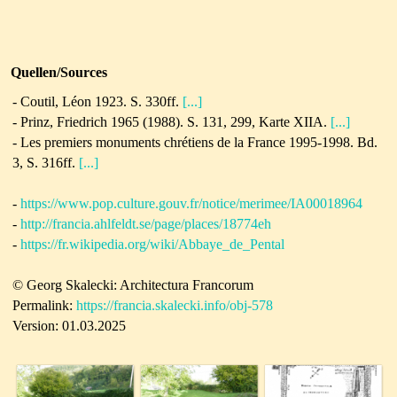
Quellen/Sources
- Coutil, Léon 1923. S. 330ff.
[...]
- Prinz, Friedrich 1965 (1988). S. 131, 299, Karte XIIA.
[...]
- Les premiers monuments chrétiens de la France 1995-1998. Bd.
3, S. 316ff.
[...]
-
https://www.pop.culture.gouv.fr/notice/merimee/IA00018964
-
http://francia.ahlfeldt.se/page/places/18774eh
-
https://fr.wikipedia.org/wiki/Abbaye_de_Pental
© Georg Skalecki: Architectura Francorum
Permalink:
https://francia.skalecki.info/obj-578
Version: 01.03.2025