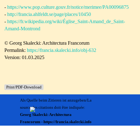
-
https://www.pop.culture.gouv.fr/notice/merimee/PA00096875
-
http://francia.ahlfeldt.se/page/places/10450
-
https://fr.wikipedia.org/wiki/Église_Saint-Amand_de_Saint-
Amand-Montrond
© Georg Skalecki: Architectura Francorum
Permalink:
https://francia.skalecki.info/obj-632
Version: 01.03.2025
Print/PDF-Download
Als Quelle beim Zitieren ist anzugeben/La
source des citations doit être indiquée:
Georg Skalecki: Architectura
Francorum - https://francia.skalecki.info
Zurück zum Seiteninhalt
Kontakt/Me contacter:
Francia@skalecki.info