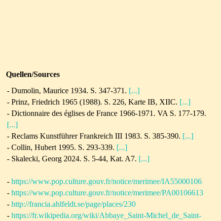
Quellen/Sources
- Dumolin, Maurice 1934. S. 347-371.
[...]
- Prinz, Friedrich 1965 (1988). S. 226, Karte IB, XIIC.
[...]
- Dictionnaire des églises de France 1966-1971. VA S. 177-179.
[...]
- Reclams Kunstführer Frankreich III 1983. S. 385-390.
[...]
- Collin, Hubert 1995. S. 293-339.
[...]
- Skalecki, Georg 2024. S. 5-44, Kat. A7.
[...]
-
https://www.pop.culture.gouv.fr/notice/merimee/IA55000106
-
https://www.pop.culture.gouv.fr/notice/merimee/PA00106613
-
http://francia.ahlfeldt.se/page/places/230
-
https://fr.wikipedia.org/wiki/Abbaye_Saint-Michel_de_Saint-