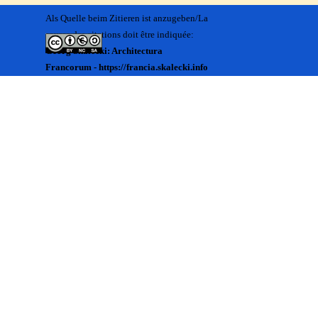
Als Quelle beim Zitieren ist anzugeben/La
source des citations doit être indiquée:
Georg Skalecki: Architectura
Francorum - https://francia.skalecki.info
Zurück zum Seiteninhalt
Kontakt/Me contacter:
Francia@skalecki.info