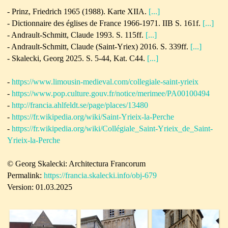
- Prinz, Friedrich 1965 (1988). Karte XIIA.
[...]
- Dictionnaire des églises de France 1966-1971. IIB S. 161f.
[...]
- Andrault-Schmitt, Claude 1993. S. 115ff.
[...]
- Andrault-Schmitt, Claude (Saint-Yriex) 2016. S. 339ff.
[...]
-
Skalecki, Georg 2025.
S. 5-44, Kat. C44.
[...]
-
https://www.limousin-medieval.com/collegiale-saint-yrieix
-
https://www.pop.culture.gouv.fr/notice/merimee/PA00100494
-
http://francia.ahlfeldt.se/page/places/13480
-
https://fr.wikipedia.org/wiki/Saint-Yrieix-la-Perche
-
https://fr.wikipedia.org/wiki/Collégiale_Saint-Yrieix_de_Saint-
Yrieix-la-Perche
© Georg Skalecki: Architectura Francorum
Permalink:
https://francia.skalecki.info/obj-679
Version: 01.03.2025