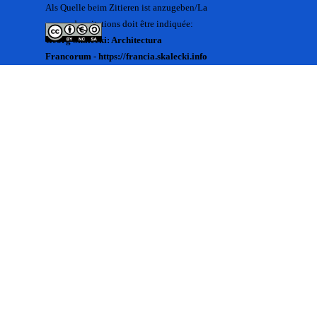
Als Quelle beim Zitieren ist anzugeben/La
source des citations doit être indiquée:
Georg Skalecki: Architectura
Francorum - https://francia.skalecki.info
Zurück zum Seiteninhalt
Kontakt/Me contacter:
Francia@skalecki.info