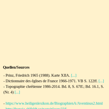
Quellen/Sources
- Prinz, Friedrich 1965 (1988). Karte XIIA.
[...]
- Dictionnaire des églises de France 1966-1971. VB S. 122ff.
[...]
- Topographie chrétienne 1986-2014. Bd. 8, S. 67ff.; Bd. 16.1, S.
(Nr. 4)
[...]
-
https://www.heiligenlexikon.de/BiographienA/Aventinus2.html
-
http://francia.ahlfeldt.se/page/places/116