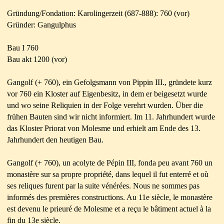
Gründung/Fondation: Karolingerzeit (687-888): 760 (vor)
Gründer: Gangulphus
Bau I 760
Bau akt 1200 (vor)
Gangolf (+ 760), ein Gefolgsmann von Pippin III., gründete kurz
vor 760 ein Kloster auf Eigenbesitz, in dem er beigesetzt wurde
und wo seine Reliquien in der Folge verehrt wurden. Über die
frühen Bauten sind wir nicht informiert. Im 11. Jahrhundert wurde
das Kloster Priorat von Molesme und erhielt am Ende des 13.
Jahrhundert den heutigen Bau.
Gangolf (+ 760), un acolyte de Pépin III, fonda peu avant 760 un
monastère sur sa propre propriété, dans lequel il fut enterré et où
ses reliques furent par la suite vénérées. Nous ne sommes pas
informés des premières constructions. Au 11e siècle, le monastère
est devenu le prieuré de Molesme et a reçu le bâtiment actuel à la
fin du 13e siècle.