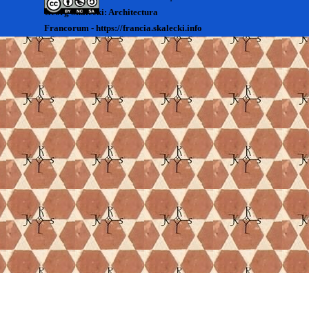
Georg Skalecki: Architectura
Francorum - https://francia.skalecki.info
Zurück zum Seiteninhalt
Kontakt/Me contacter:
Francia@skalecki.info