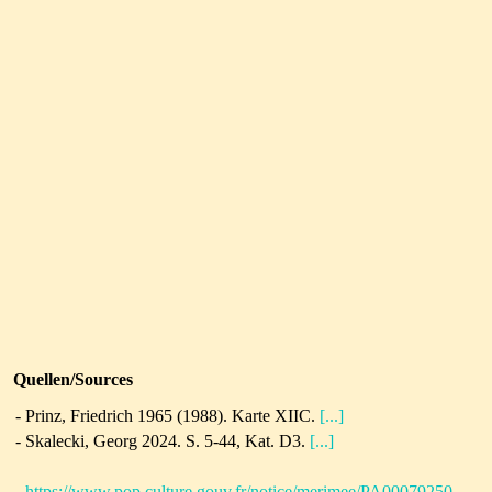
Quellen/Sources
- Prinz, Friedrich 1965 (1988). Karte XIIC.
[...]
- Skalecki, Georg 2024. S. 5-44, Kat. D3.
[...]
-
https://www.pop.culture.gouv.fr/notice/merimee/PA00079250