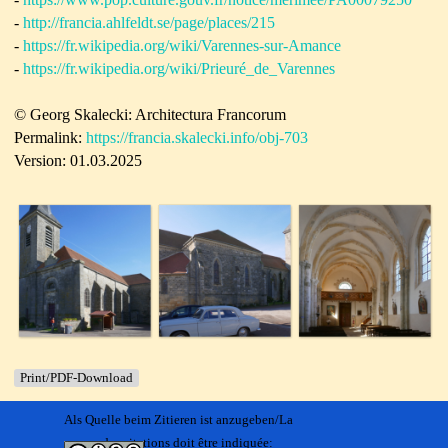
-
http://francia.ahlfeldt.se/page/places/215
-
https://fr.wikipedia.org/wiki/Varennes-sur-Amance
-
https://fr.wikipedia.org/wiki/Prieuré_de_Varennes
© Georg Skalecki: Architectura Francorum
Permalink:
https://francia.skalecki.info/obj-703
Version: 01.03.2025
Print/PDF-Download
Als Quelle beim Zitieren ist anzugeben/La
source des citations doit être indiquée: