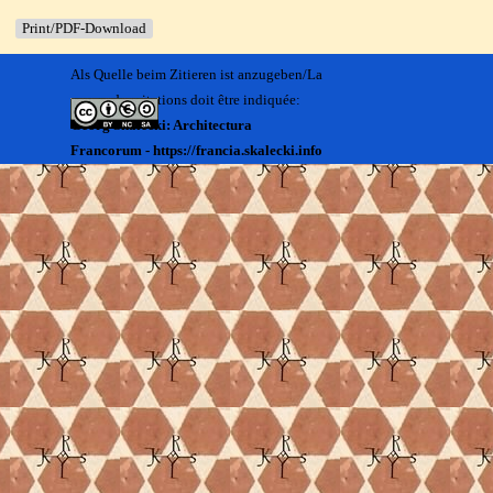
Print/PDF-Download
Als Quelle beim Zitieren ist anzugeben/La
source des citations doit être indiquée:
Georg Skalecki: Architectura
Francorum - https://francia.skalecki.info
Zurück zum Seiteninhalt
Kontakt/Me contacter:
Francia@skalecki.info