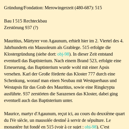
Gründung/Fondation: Merowingerzeit (480-687): 515
Bau I 515 Rechteckbau
Zerstörung 937 (?)
Mauritius, Märtyrer von Agaunum, erhielt hier im 2. Viertel des 4.
Jahrhunderts ein Mausoleum als Grablege. 515 erfolgte die
Klostergründung (siehe dort:
obj-98
). In dieser Zeit entstand
eventuell das Baptisterium. Nach einem Brand 523, erfolgte eine
Erneuerung, das Baptisterium wurde wohl mit einer Apsis
versehen. Karl der Große förderte das Kloster 777 durch eine
Schenkung, worauf man einen Neubau mit Westquerhaus und
Westapsis für das Grab des Mauritius, sowie eine Ringkrypta
ausführte. 937 zerstörten die Sarazenen das Kloster, dabei ging
eventuell auch das Baptisterium unter.
Maurice, martyr d'Agaunum, reçut ici, au cours du deuxième quart
du IVe siècle, un mausolée destiné à servir de sépulture. Le
monastère fut fondé en 515 (voir à ce sujet :
obj-98
). C'est