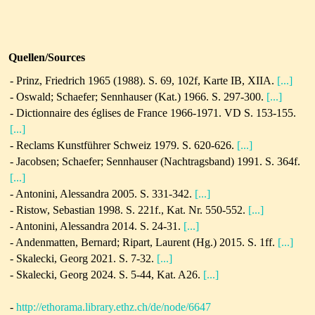
Quellen/Sources
- Prinz, Friedrich 1965 (1988). S. 69, 102f, Karte IB, XIIA.
[...]
- Oswald; Schaefer; Sennhauser (Kat.) 1966. S. 297-300.
[...]
- Dictionnaire des églises de France 1966-1971. VD S. 153-155.
[...]
- Reclams Kunstführer Schweiz 1979. S. 620-626.
[...]
- Jacobsen; Schaefer; Sennhauser (Nachtragsband) 1991. S. 364f.
[...]
- Antonini, Alessandra 2005. S. 331-342.
[...]
- Ristow, Sebastian 1998. S. 221f., Kat. Nr. 550-552.
[...]
- Antonini, Alessandra 2014. S. 24-31.
[...]
-
Andenmatten, Bernard; Ripart, Laurent (Hg.)
2015. S. 1ff.
[...]
- Skalecki, Georg 2021. S. 7-32.
[...]
-
Skalecki, Georg 2024.
S. 5-44, Kat. A26.
[...]
-
http://ethorama.library.ethz.ch/de/node/6647