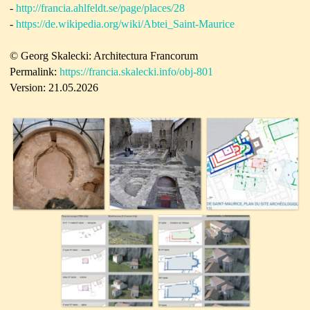
-
http://francia.ahlfeldt.se/page/places/28
-
https://de.wikipedia.org/wiki/Abtei_Saint-Maurice
© Georg Skalecki: Architectura Francorum
Permalink:
https://francia.skalecki.info/obj-801
Version: 21.05.2026