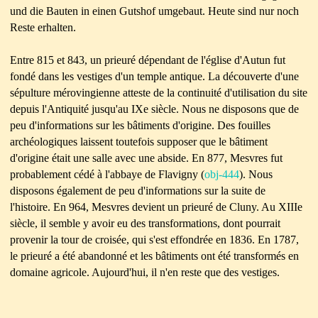
und die Bauten in einen Gutshof umgebaut. Heute sind nur noch
Reste erhalten.
Entre 815 et 843, un prieuré dépendant de l'église d'Autun fut
fondé dans les vestiges d'un temple antique. La découverte d'une
sépulture mérovingienne atteste de la continuité d'utilisation du site
depuis l'Antiquité jusqu'au IXe siècle. Nous ne disposons que de
peu d'informations sur les bâtiments d'origine. Des fouilles
archéologiques laissent toutefois supposer que le bâtiment
d'origine était une salle avec une abside. En 877, Mesvres fut
probablement cédé à l'abbaye de Flavigny (
obj-444
). Nous
disposons également de peu d'informations sur la suite de
l'histoire. En 964, Mesvres devient un prieuré de Cluny. Au XIIIe
siècle, il semble y avoir eu des transformations, dont pourrait
provenir la tour de croisée, qui s'est effondrée en 1836. En 1787,
le prieuré a été abandonné et les bâtiments ont été transformés en
domaine agricole. Aujourd'hui, il n'en reste que des vestiges.