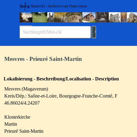
Direkt zum Seiteninhalt
Georg Skalecki - Architectura Francorum
Menü überspringen
Mesvres - Prieuré Saint-Martin
Lokalisierung - Beschreibung/Localisation - Description
Mesvres (Magaverum)
Kreis/Dép.:
Saône-et-Loire,
Bourgogne-Franche-Comté, F
46.86024/4.24207
Klosterkirche
Martin
Prieuré Saint-Martin