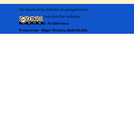
Als Quelle beim Zitieren ist anzugeben/La
source des citations doit être indiquée:
Georg Skalecki: Architectura
Francorum - https://francia.skalecki.info
Zurück zum Seiteninhalt
Kontakt/Me contacter:
Francia@skalecki.info