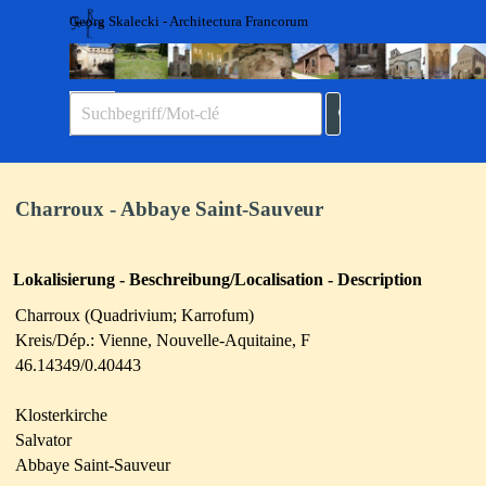
Direkt zum Seiteninhalt
Georg Skalecki - Architectura Francorum
Menü überspringen
Charroux - Abbaye Saint-Sauveur
Lokalisierung - Beschreibung/Localisation - Description
Charroux (
Quadrivium; Karrofum)
Kreis/Dép.:
Vienne
,
Nouvelle-Aquitaine
, F
46.14349/0.40443
Klosterkirche
Salvator
Abbaye Saint-Sauveur