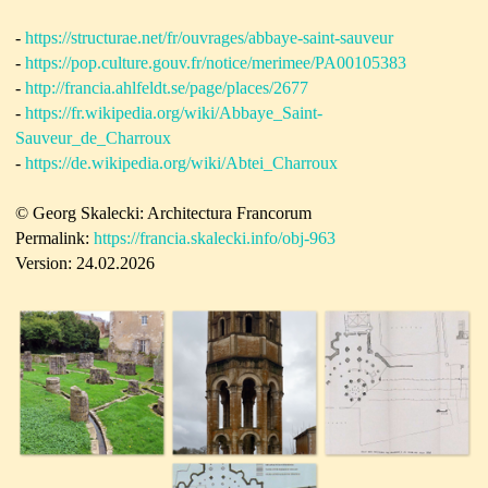
-
https://structurae.net/fr/ouvrages/abbaye-saint-sauveur
-
https://pop.culture.gouv.fr/notice/merimee/PA00105383
-
http://francia.ahlfeldt.se/page/places/2677
-
https://fr.wikipedia.org/wiki/Abbaye_Saint-
Sauveur_de_Charroux
-
https://de.wikipedia.org/wiki/Abtei_Charroux
© Georg Skalecki: Architectura Francorum
Permalink:
https://francia.skalecki.info/obj-963
Version: 24.02.2026