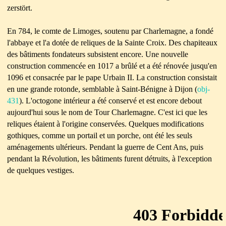
zerstört.
En 784, le comte de Limoges, soutenu par Charlemagne, a fondé
l'abbaye et l'a dotée de reliques de la Sainte Croix. Des chapiteaux
des bâtiments fondateurs subsistent encore. Une nouvelle
construction commencée en 1017 a brûlé et a été rénovée jusqu'en
1096 et consacrée par le pape Urbain II. La construction consistait
en une grande rotonde, semblable à Saint-Bénigne à Dijon (
obj-
431
). L'octogone intérieur a été conservé et est encore debout
aujourd'hui sous le nom de Tour Charlemagne. C'est ici que les
reliques étaient à l'origine conservées. Quelques modifications
gothiques, comme un portail et un porche, ont été les seuls
aménagements ultérieurs. Pendant la guerre de Cent Ans, puis
pendant la Révolution, les bâtiments furent détruits, à l'exception
de quelques vestiges.