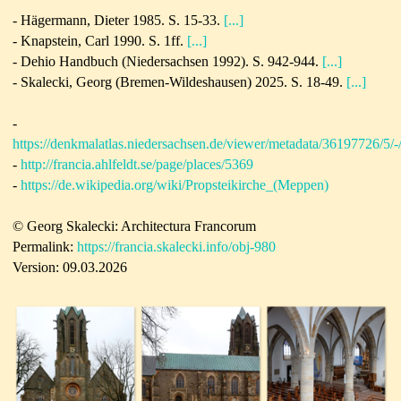
-
Hägermann, Dieter 1985. S. 15-33.
[...]
-
Knapstein, Carl 1990. S. 1ff.
[...]
-
Dehio Handbuch (Niedersachsen 1992). S. 942-944.
[...]
- Skalecki, Georg (Bremen-Wildeshausen) 2025. S. 18-49.
[...]
-
https://denkmalatlas.niedersachsen.de/viewer/metadata/36197726/5/-
-
http://francia.ahlfeldt.se/page/places/5369
-
https://de.wikipedia.org/wiki/Propsteikirche_(Meppen)
© Georg Skalecki: Architectura Francorum
Permalink:
https://francia.skalecki.info/obj-980
Version: 09.03.2026