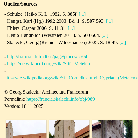
Quellen/Sources
-
Schulze, Heiko K. L. 1982. S. 385f.
[...]
-
Hengst, Karl (Hg.) 1992-2003.
Bd. 1, S. 587-593.
[...]
-
Ehlers, Caspar 2006. S. 11-31.
[...]
- Dehio Handbuch (Westfalen 2011). S. 660-664.
[...]
- Skalecki, Georg (Bremen-Wildeshausen) 2025. S. 18-49.
[...]
-
http://francia.ahlfeldt.se/page/places/5504
-
https://de.wikipedia.org/wiki/Stift_Metelen
-
https://de.wikipedia.org/wiki/St._Cornelius_und_Cyprian_(Metelen)
© Georg Skalecki: Architectura Francorum
Permalink:
https://francia.skalecki.info/obj-989
Version: 18.11.2025