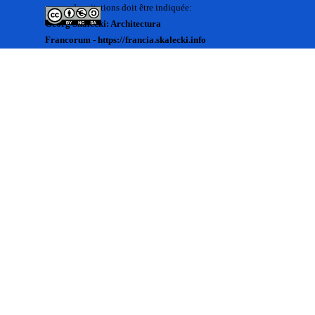
source des citations doit être indiquée:
Georg Skalecki: Architectura
Francorum - https://francia.skalecki.info
Zurück zum Seiteninhalt
Kontakt/Me contacter:
Francia@skalecki.info