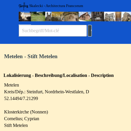
Direkt zum Seiteninhalt
Georg Skalecki - Architectura Francorum
Menü überspringen
Metelen - Stift Metelen
Lokalisierung - Beschreibung/Localisation - Description
Metelen
Kreis/Dép.: Steinfurt
,
Nordrhein-Westfalen
,
D
52.14494/7.21299
Klosterkirche (Nonnen)
Cornelius; Cyprian
Stift Metelen