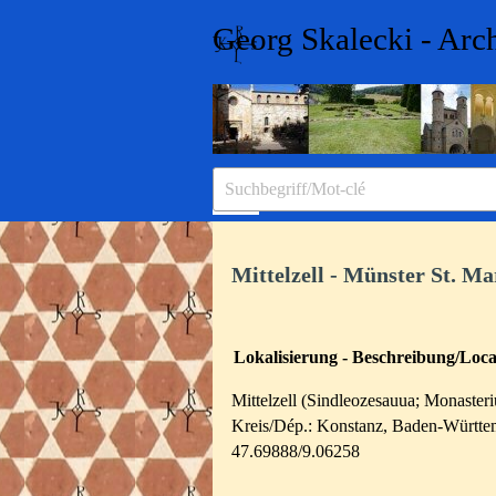
Direkt zum Seiteninhalt
Georg Skalecki - Arc
Menü überspringen
Mittelzell - Münster St. M
Lokalisierung - Beschreibung/Local
Mittelzell (Sindleozesauua; Monaster
Kreis/Dép.: Konstanz, Baden-Württe
47.69888/9.06258