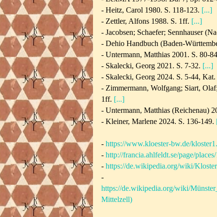
- Heitz, Carol 1980. S. 118-123.
[...]
- Zettler, Alfons 1988. S. 1ff.
[...]
- Jacobsen; Schaefer; Sennhauser (Na
- Dehio Handbuch (Baden-Württember
- Untermann, Matthias 2001. S. 80-8
- Skalecki, Georg 2021. S. 7-32.
[...]
- Skalecki, Georg 2024. S. 5-44, Kat
-
Zimmermann, Wolfgang; Siart, Olaf;
1ff.
[...]
-
Untermann, Matthias (Reichenau) 2
-
Kleiner, Marlene 2024.
S. 136-149.
-
https://www.kloester-bw.de/kloster
-
http://francia.ahlfeldt.se/page/places
-
https://de.wikipedia.org/wiki/Klost
-
https://de.wikipedia.org/wiki/Müns
Mittelzell)