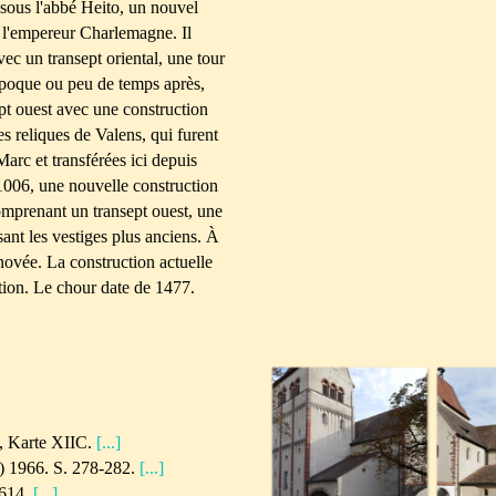
 sous l'abbé Heito, un nouvel
de l'empereur Charlemagne. Il
avec un transept oriental, une tour
époque ou peu de temps après,
t ouest avec une construction
es reliques de Valens, qui furent
arc et transférées ici depuis
1006, une nouvelle construction
omprenant un transept ouest, une
isant les vestiges plus anciens. À
énovée. La construction actuelle
tion. Le chour date de 1477.
0, Karte XIIC.
[...]
) 1966. S. 278-282.
[...]
-614.
[...]