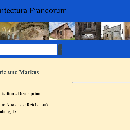
hitectura Francorum
aria und Markus
isation - Description
ium Augiensis; Reichenau)
mberg, D