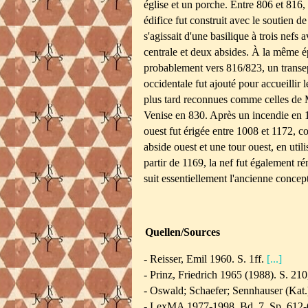
église et un porche. Entre 806 et 816,
édifice fut construit avec le soutien 
s'agissait d'une basilique à trois nefs 
centrale et deux absides. À la même 
probablement vers 816/823, un transep
occidentale fut ajouté pour accueillir l
plus tard reconnues comme celles de M
Venise en 830. Après un incendie en 
ouest fut érigée entre 1008 et 1172, c
abside ouest et une tour ouest, en util
partir de 1169, la nef fut également r
suit essentiellement l'ancienne concep
Quellen/Sources
- Reisser, Emil 1960. S. 1ff.
[...]
- Prinz, Friedrich 1965 (1988). S. 21
- Oswald; Schaefer; Sennhauser (Kat.
-
LexMA 1977-1998. Bd. 7, Sp. 612