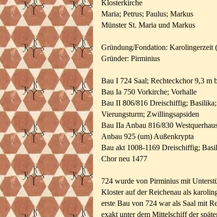
Klosterkirche
Maria; Petrus; Paulus; Markus
Münster St. Maria und Markus
Gründung/Fondation: Karolingerzeit 
Gründer: Pirminius
Bau I 724 Saal; Rechteckchor 9,3 m b
Bau Ia 750 Vorkirche; Vorhalle
Bau II 806/816 Dreischiffig; Basilika
Vierungsturm; Zwillingsapsiden
Bau IIa Anbau 816/830 Westquerhau
Anbau 925 (um) Außenkrypta
Bau akt 1008-1169
Dreischiffig; Bas
Chor neu 1477
724 wurde von Pirminius mit Unterstü
Kloster auf der Reichenau als karolin
erste Bau von 724 war als Saal mit Re
exakt unter dem Mittelschiff der späte