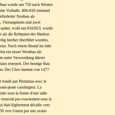
albau wurde um 750 nach Westen
ine Vorhalle. 806-816 entstand
eförderter Neubau als
us, Vierungsturm und zwei
t später, wohl um 816/823, wurde
er als die Reliquien des Markus
dig hierher überführt wurden,
etzt. Nach einem Brand im Jahr
hst ein neuer Westbau als
m unter Verwendung älterer
aus erneuert. Der heutige Bau
ion. Der Chor stammt von 1477.
 fondé par Pirminius avec le
vant-poste carolingien. La
isée sous la forme d'une salle
 trouvait pas exactement sous la
qui était légèrement décalée vers
750 vers l'ouest par une avant-