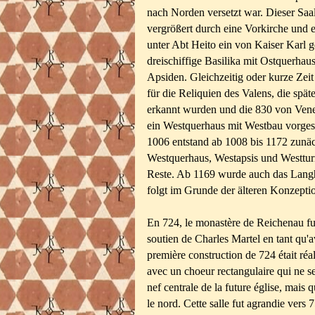
nach Norden versetzt war. Dieser Sa
vergrößert durch eine Vorkirche und e
unter Abt Heito ein von Kaiser Karl g
dreischiffige Basilika mit Ostquerha
Apsiden. Gleichzeitig oder kurze Zei
für die Reliquien des Valens, die spät
erkannt wurden und die 830 von Vene
ein Westquerhaus mit Westbau vorges
1006 entstand ab 1008 bis 1172 zunäc
Westquerhaus, Westapsis und Westtur
Reste. Ab 1169 wurde auch das Langh
folgt im Grunde der älteren Konzept
En 724, le monastère de Reichenau fut
soutien de Charles Martel en tant qu'a
première construction de 724 était réal
avec un choeur rectangulaire qui ne se
nef centrale de la future église, mais 
le nord. Cette salle fut agrandie vers 