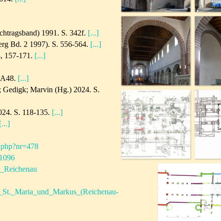
chtragsband) 1991. S. 342f.
[...]
g Bd. 2 1997). S. 556-564.
[...]
4, 157-171.
[...]
. A48.
[...]
 Gedigk; Marvin (Hg.) 2024. S.
024.
S. 118-135.
[...]
[...]
1.php?nr=478
/1096
er_Reichenau
ter_St._Maria_und_Markus_(Reichenau-