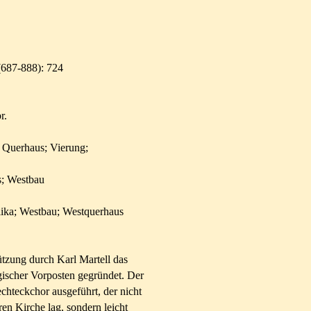
(687-888): 724
r.
; Querhaus; Vierung;
s; Westbau
ilika; Westbau; Westquerhaus
tzung durch Karl Martell das
gischer Vorposten gegründet. Der
chteckchor ausgeführt, der nicht
ren Kirche lag, sondern leicht