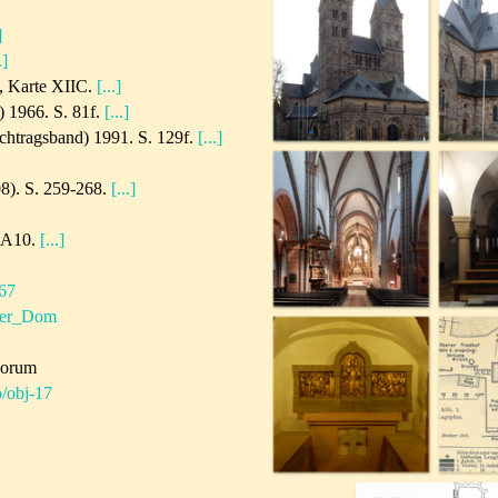
]
.]
6, Karte XIIC.
[...]
) 1966. S. 81f.
[...]
chtragsband) 1991. S. 129f.
[...]
8). S. 259-268.
[...]
. A10.
[...]
/67
arer_Dom
corum
o/obj-17