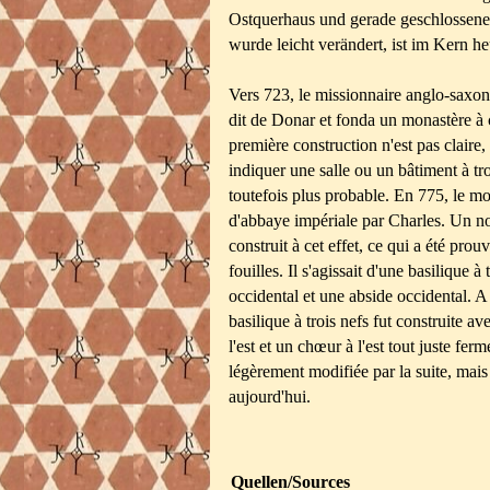
Ostquerhaus und gerade geschlossene
wurde leicht verändert, ist im Kern he
Vers 723, le missionnaire anglo-saxon 
dit de Donar et fonda un monastère à c
première construction n'est pas claire,
indiquer une salle ou un bâtiment à tr
toutefois plus probable. En 775, le mo
d'abbaye impériale par Charles. Un no
construit à cet effet, ce qui a été prou
fouilles. Il s'agissait d'une basilique à
occidental et une abside occidental. A
basilique à trois nefs fut construite av
l'est et un chœur à l'est tout juste fer
légèrement modifiée par la suite, mais
aujourd'hui.
Quellen/Sources