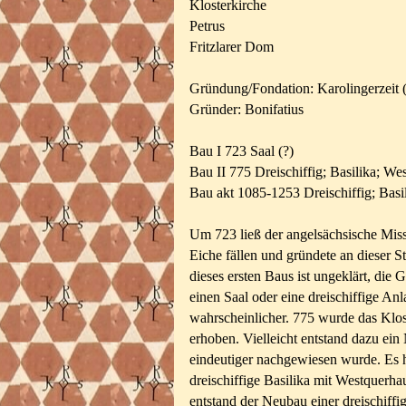
Klosterkirche
Petrus
Fritzlarer Dom
Gründung/Fondation: Karolingerzeit 
Gründer: Bonifatius
Bau I 723 Saal (?)
Bau II 775 Dreischiffig; Basilika; We
Bau akt 1085-1253 Dreischiffig; Basi
Um 723 ließ der angelsächsische Miss
Eiche fällen und gründete an dieser St
dieses ersten Baus ist ungeklärt, di
einen Saal oder eine dreischiffige Anl
wahrscheinlicher. 775 wurde das Klos
erhoben. Vielleicht entstand dazu ei
eindeutiger nachgewiesen wurde. Es h
dreischiffige Basilika mit Westquerh
entstand der Neubau einer dreischiffi