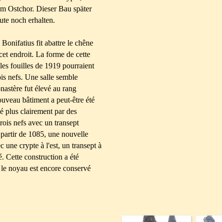
m Ostchor. Dieser Bau später
ute noch erhalten.
Bonifatius fit abattre le chêne
et endroit. La forme de cette
 les fouilles de 1919 pourraient
ois nefs. Une salle semble
nastère fut élevé au rang
uveau bâtiment a peut-être été
vé plus clairement par des
 trois nefs avec un transept
 partir de 1085, une nouvelle
ec une crypte à l'est, un transept à
mé. Cette construction a été
 le noyau est encore conservé