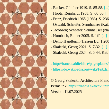
- Becker, Günther 1919. S. 85-88.
[...
- Hootz, Reinhardt 1958. S. 66-86.
[..
- Prinz, Friedrich 1965 (1988). S. 23
- Oswald; Schaefer; Sennhauser (Kat.
- Jacobsen; Schaefer; Sennhauser (Na
- Humbach, Rainer 2005. S. 1ff.
[...]
- Dehio Handbuch (Hessen Bd. 1 200
- Skalecki, Georg 2021. S. 7-32.
[...]
- Skalecki, Georg 2024. S. 5-44, Kat
-
http://francia.ahlfeldt.se/page/places
-
https://de.wikipedia.org/wiki/Fritzl
© Georg Skalecki: Architectura Fran
Permalink:
https://francia.skalecki.inf
Version: 11.07.2025