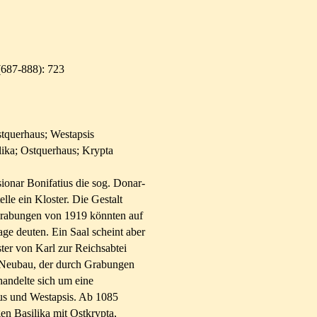
(687-888): 723
stquerhaus; Westapsis
lika; Ostquerhaus; Krypta
ionar Bonifatius die sog. Donar-
elle ein Kloster. Die Gestalt
e Grabungen von 1919 könnten auf
age deuten. Ein Saal scheint aber
ter von Karl zur Reichsabtei
n Neubau, der durch Grabungen
andelte sich um eine
aus und Westapsis. Ab 1085
gen Basilika mit Ostkrypta,