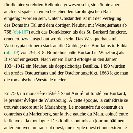
für die hier verehrten Reliquien gewesen sein, sie könnte aber
auch erst später in einen bestehenden karolingischen Bau
eingefügt worden sein. Unter Umständen ist mit der Verlegung
des Doms ins Tal und dem dortigen Neubau mit Westquerhaus ab
768 (
obj-167
) auch das Domkloster, als das St. Burkard fungierte,
erneuert bzw. ausgebaut worden sein. Das Westquerhaus mit
Westkrypta erinnern stark an die Grablege des Bonifatius in Fulda
(
obj-19
) von 791-818. Bonifatius hatte Burkard in Würzburg als
Bischof eingesetzt. Nach einem Brand erfolgte in den Jahren
1034-1042 ein Neubau als doppelchörige Basilika. 1490 wurden
ein großes Ostquerhaus und der Ostchor angefügt. 1663 legte man
die romanischen Westteile nieder.
En 750, un monastère dédié à Saint André fut fondé par Burkard,
le premier évêque de Wurtzbourg. À cette époque, la cathédrale se
trouvait encore sur le Marienberg. Le monastère fut construit en
contrebas du Marienberg, sur la rive gauche du Main, coincé entre
le fleuve et la montagne. Des fouilles ont mis au jour un bâtiment
antérieur avec un transept ouest, une crypte ouest et une extrémité