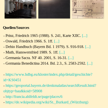
Quellen/Sources
- Prinz, Friedrich 1965 (1988). S. 241, Karte XIIC.
[...]
-
Oswald, Friedrich 1966. S. 1ff.
[...]
- Dehio Handbuch (Bayern Bd. 1 1979). S. 916-918.
[...]
-
Muth, Hanswernfried 1989. S. 1ff.
[...]
- Germania Sacra. NF 40. 2001, S. 16-31.
[...]
-
Germania Benedictina 2014.
Bd. 2.3., S. 2583-2592.
[...]
-
https://www.hdbg.eu/kloster/index.php/detail/geschichte?
id=KS0451
-
https://geoportal.bayern.de/denkmalatlas/searchResult.html?
objtyp=bau&koid=58908
-
http://francia.ahlfeldt.se/page/places/6
-
https://de.wikipedia.org/wiki/St._Burkard_(Würzburg)