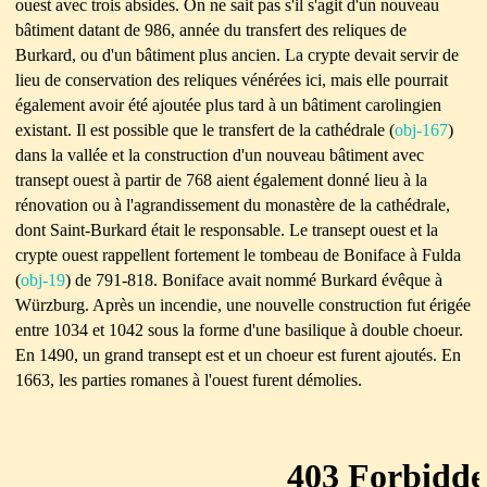
ouest avec trois absides. On ne sait pas s'il s'agit d'un nouveau
bâtiment datant de 986, année du transfert des reliques de
Burkard, ou d'un bâtiment plus ancien. La crypte devait servir de
lieu de conservation des reliques vénérées ici, mais elle pourrait
également avoir été ajoutée plus tard à un bâtiment carolingien
existant. Il est possible que le transfert de la cathédrale (
obj-167
)
dans la vallée et la construction d'un nouveau bâtiment avec
transept ouest à partir de 768 aient également donné lieu à la
rénovation ou à l'agrandissement du monastère de la cathédrale,
dont Saint-Burkard était le responsable. Le transept ouest et la
crypte ouest rappellent fortement le tombeau de Boniface à Fulda
(
obj-19
) de 791-818. Boniface avait nommé Burkard évêque à
Würzburg. Après un incendie, une nouvelle construction fut érigée
entre 1034 et 1042 sous la forme d'une basilique à double choeur.
En 1490, un grand transept est et un choeur est furent ajoutés. En
1663, les parties romanes à l'ouest furent démolies.