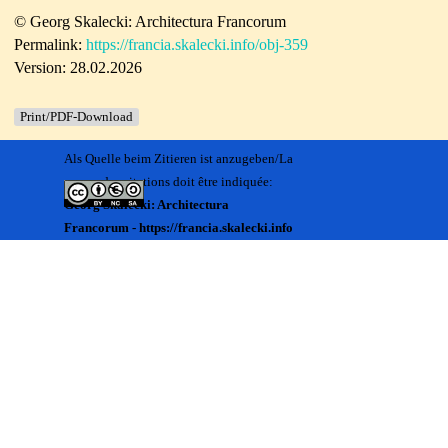
© Georg Skalecki: Architectura Francorum
Permalink:
https://francia.skalecki.info/obj-359
Version: 28.02.2026
Print/PDF-Download
Als Quelle beim Zitieren ist anzugeben/La
source des citations doit être indiquée:
Georg Skalecki: Architectura
Francorum - https://francia.skalecki.info
Zurück zum Seiteninhalt
Kontakt/Me contacter:
Francia@skalecki.info