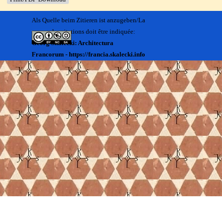
Als Quelle beim Zitieren ist anzugeben/La
source des citations doit être indiquée:
Georg Skalecki: Architectura
Francorum - https://francia.skalecki.info
Zurück zum Seiteninhalt
Kontakt/Me contacter:
Francia@skalecki.info