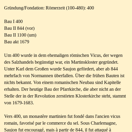
Gründung/Fondation: Römerzeit (100-480): 400
Bau I 400
Bau II 844 (vor)
Bau II 1100 (um)
Bau akt 1679
Um 400 wurde in dem ehemaligen römischen Vicus, der wegen
des Salzhandels begünstigt war, ein Martinskloster gegründet.
Unter Karl dem Großen wurde Saujon gefördert, aber ab 844
mehrfach von Normannen überfallen. Über die frühen Bauten ist
nichts bekannt. Von einem romanischen Neubau sind Kapitelle
erhalten. Der heutige Bau der Pfarrkirche, die aber nicht an
der
Stelle der in der Revolution zerstörten Klosterkirche steht, stammt
von 1679-1683.
Vers 400, un monastère martinien fut fondé dans l'ancien vicus
romain, favorisé par le commerce du sel. Sous Charlemagne,
Saujon fut encouragé, mais à partir de 844, il fut attaqué à