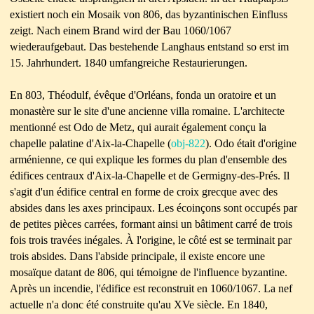
existiert noch ein Mosaik von 806, das byzantinischen Einfluss
zeigt. Nach einem Brand wird der Bau 1060/1067
wiederaufgebaut. Das bestehende Langhaus entstand so erst im
15. Jahrhundert. 1840 umfangreiche Restaurierungen.
En 803, Théodulf, évêque d'Orléans, fonda un oratoire et un
monastère sur le site d'une ancienne villa romaine. L'architecte
mentionné est Odo de Metz, qui aurait également conçu la
chapelle palatine d'Aix-la-Chapelle (
obj-822
). Odo était d'origine
arménienne, ce qui explique les formes du plan d'ensemble des
édifices centraux d'Aix-la-Chapelle et de Germigny-des-Prés. Il
s'agit d'un édifice central en forme de croix grecque avec des
absides dans les axes principaux. Les écoinçons sont occupés par
de petites pièces carrées, formant ainsi un bâtiment carré de trois
fois trois travées inégales. À l'origine, le côté est se terminait par
trois absides. Dans l'abside principale, il existe encore une
mosaïque datant de 806, qui témoigne de l'influence byzantine.
Après un incendie, l'édifice est reconstruit en 1060/1067. La nef
actuelle n'a donc été construite qu'au XVe siècle. En 1840,