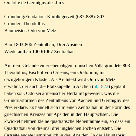
Oratoire de Germigny-des-Prés
Gründung/Fondation: Karolingerzeit (687-888): 803
Gründer: Theodulfus
Baumeister: Odo von Metz
Bau I 803-806 Zentralbau; Drei Apsiden
Wiederaufbau 1060/1067 Zentralbau
Auf dem Gelände einer ehemaligen römischen Villa gründete 803
Theodulfus, Bischof von Orléans, ein Oratorium, mit
dazugehörigem Kloster. Als Architekt wird Odo von Metz
erwähnt, der auch die Pfalzkapelle in Aachen (
obj-822
) geplant
haben soll. Odo sei armenischer Herkunft gewesen, was die
Grundrissformen des Zentralbaus von Aachen und Germigny-des-
Prés erkläre. Es handelt sich um einen Zentralbau in der Form des
griechischen Kreuzes mit Apsiden in den Hauptachsen. Die
Zwickel nehmen kleine quadratische Nebenräume ein, so dass ein
Quadratbau von dreimal drei ungleichen Jochen entsteht. Die
Ostseite endete ursprünglich in drei Apsiden. In der Hauptapsis