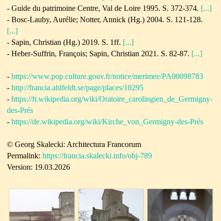
-
Guide du patrimoine Centre, Val de Loire 1995.
S. 372-374.
[...]
-
Bosc-Lauby, Aurélie; Notter, Annick (Hg.) 2004.
S. 121-128.
[...]
-
Sapin, Christian (Hg.) 2019. S. 1ff.
[...]
-
Heber-Suffrin, François; Sapin, Christian 2021. S. 82-87.
[...]
-
https://www.pop.culture.gouv.fr/notice/merimee/PA00098783
-
http://francia.ahlfeldt.se/page/places/10295
-
https://fr.wikipedia.org/wiki/Oratoire_carolingien_de_Germigny-
des-Prés
-
https://de.wikipedia.org/wiki/Kirche_von_Germigny-des-Prés
© Georg Skalecki: Architectura Francorum
Permalink:
https://francia.skalecki.info/obj-789
Version: 19.03.2026