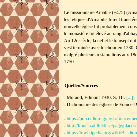
Le missionnaire Amable (+475) (Amabi
les reliques d'Amabilis furent transfé
nouvelle église fut probablement const
le monastère fut élevé au rang d'abbay
Au 12e siècle, la nef et le transept on
s'est terminée avec le chour en 1230. 
malgré plusieurs restaurations aux 18e
1750.
Quellen/Sources
-
Morand, Edmont 1930.
S. 1ff.
[...]
- Dictionnaire des églises de France 
-
https://pop.culture.gouv.fr/notice
-
http://francia.ahlfeldt.se/page/places
-
https://fr.wikipedia.org/wiki/Basi