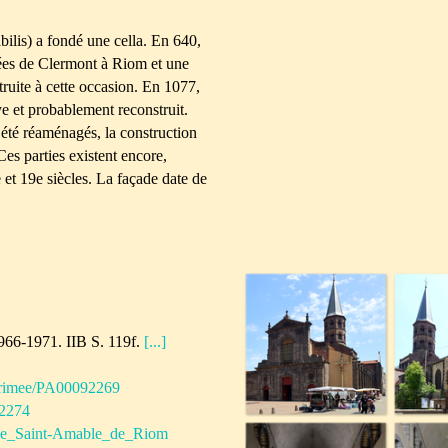
lis) a fondé une cella. En 640,
rées de Clermont à Riom et une
ruite à cette occasion. En 1077,
e et probablement reconstruit.
t été réaménagés, la construction
Ces parties existent encore,
 et 19e siècles. La façade date de
1966-1971. IIB S. 119f.
[...]
/merimee/PA00092269
/2274
lique_Saint-Amable_de_Riom