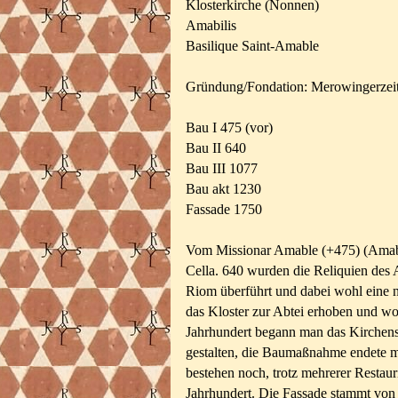
Klosterkirche (Nonnen)
Amabilis
Basilique Saint-Amable
Gründung/Fondation:
Merowingerzeit
Bau I
475 (vor)
Bau II 640
Bau III 1077
Bau akt 1230
Fassade 1750
Vom Missionar Amable (+475) (Amabil
Cella. 640 wurden die Reliquien des
Riom überführt und dabei wohl eine 
das Kloster zur Abtei erhoben und wo
Jahrhundert begann man das Kirchens
gestalten, die Baumaßnahme endete m
bestehen noch, trotz mehrerer Restau
Jahrhundert. Die Fassade stammt von