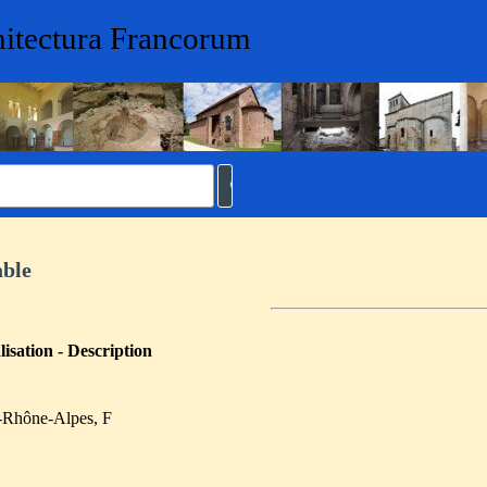
hitectura Francorum
able
isation - Description
-Rhône-Alpes
, F