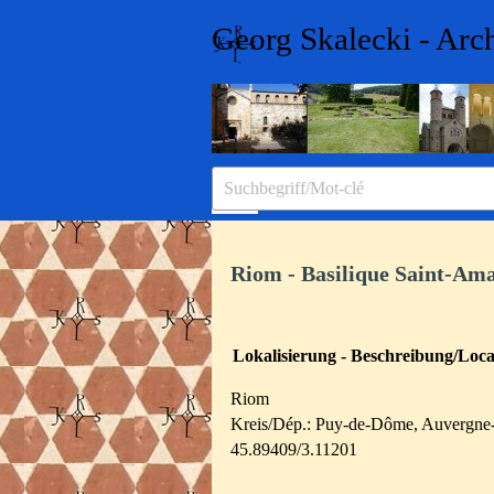
Direkt zum Seiteninhalt
Georg Skalecki - Arc
Menü überspringen
Riom - Basilique Saint-Am
Lokalisierung - Beschreibung/Local
Riom
Kreis/Dép.:
Puy-de-Dôme
,
Auvergne
45.89409/3.11201