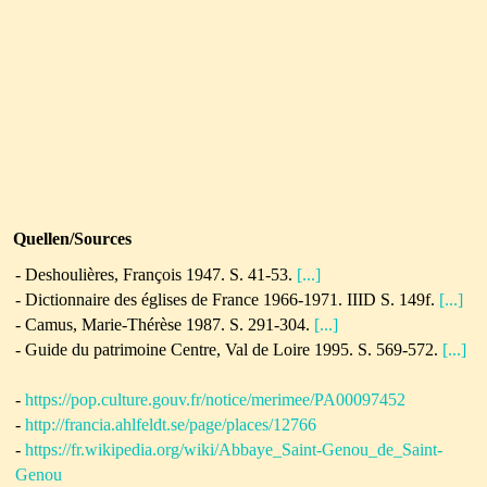
Quellen/Sources
-
Deshoulières, François 1947.
S. 41-53.
[...]
- Dictionnaire des églises de France 1966-1971.
IIID S. 149f.
[...]
-
Camus, Marie-Thérèse 1987.
S. 291-304.
[...]
-
Guide du patrimoine Centre, Val de Loire 1995. S. 569-572.
[...]
-
https://pop.culture.gouv.fr/notice/merimee/PA00097452
-
http://francia.ahlfeldt.se/page/places/12766
-
https://fr.wikipedia.org/wiki/Abbaye_Saint-Genou_de_Saint-
Genou