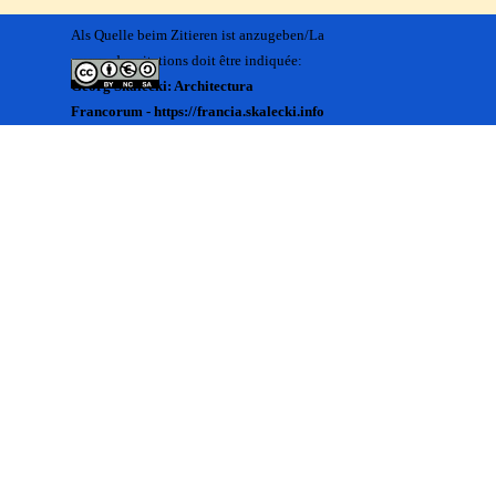
Als Quelle beim Zitieren ist anzugeben/La
source des citations doit être indiquée:
Georg Skalecki: Architectura
Francorum - https://francia.skalecki.info
Zurück zum Seiteninhalt
Kontakt/Me contacter:
Francia@skalecki.info