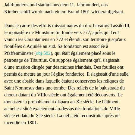
Jahrhunderts und stammt aus dem 11. Jahrhundert, das
Kirchenschiff wurde nach einem Brand 1801 wiederaufgebaut.
Dans le cadre des efforts missionnaires du duc bavarois Tassilo III,
le monastère de Munstiure fut fondé vers 777, après qu'il eut
vaincu les Carantaniens en 772 et étendu son territoire jusqu'aux
frontières d'Aquilée au sud. Sa fondation est associée à
Pfaffenmünster (
obj-582
), qui était également placé sous le
patronage de Tiburtius. On suppose également qu'il s'agissait
d'une mission dirigée par des moines irlandais. Des fouilles ont
permis de mettre au jour l'église fondatrice. Il s'agissait d'une salle
avec une abside dans laquelle étaient conservées les reliques de
Saint Nonnosus dans une tombe. Des reliefs de la balustrade du
choeur datant du VIIIe siècle ont également été découverts. Le
monastère a probablement disparu au Xe siècle. Le bâtiment
actuel est situé exactement au-dessus des fondations du VIIIe
siècle et date du XIe siècle. La nef a été reconstruite après un
incendie en 1801.