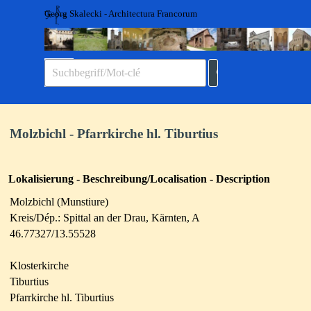
Direkt zum Seiteninhalt
Georg Skalecki - Architectura Francorum
Menü überspringen
Molzbichl - Pfarrkirche hl. Tiburtius
Lokalisierung - Beschreibung/Localisation - Description
Molzbichl (Munstiure
)
Kreis/Dép.: Spittal an der Drau, Kärnten, A
46.77327/13.55528
Klosterkirche
Tiburtius
Pfarrkirche hl. Tiburtius