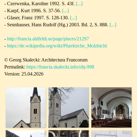
-
Czerwenka, Karoline 1992. S. 43f.
[...]
-
Karpf, Kurt 1996. S. 37-56.
[...]
-
Glaser, Franz 1997.
S. 128-130.
[...]
-
Sennhauser, Hans Rudolf (Hg.) 2003. Bd. 2, S. 888.
[...]
-
http://francia.ahlfeldt.se/page/places/21297
-
https://de.wikipedia.org/wiki/Pfarrkirche_Molzbichl
© Georg Skalecki: Architectura Francorum
Permalink:
https://francia.skalecki.info/obj-998
Version: 25.04.2026